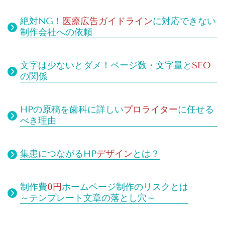
絶対NG！
医療広告ガイドライン
に対応できない
制作会社への依頼
文字は少ないとダメ！
ページ数・文字量と
SEO
の関係
HPの原稿を歯科に詳しい
プロライター
に任せる
べき理由
集患につながるHP
デザイン
とは？
制作費
0円
ホームページ制作のリスクとは
～テンプレート文章の落とし穴～