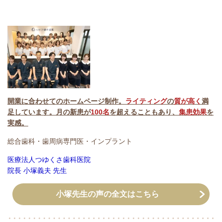
開業に合わせてのホームページ制作。
ライティング
の
質が高く
満
足しています。月の新患が
100名
を超えることもあり、
集患効果
を
実感。
総合歯科・歯周病専門医・インプラント
医療法人つゆくさ歯科医院
院長 小塚義夫 先生
小塚先生の声の全文はこちら