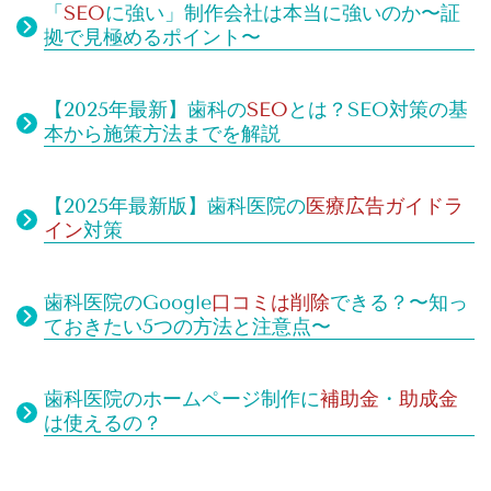
「
SEO
に強い」制作会社は本当に強いのか〜証
拠で見極めるポイント〜
【2025年最新】歯科の
SEO
とは？SEO対策の基
本から施策方法までを解説
【2025年最新版】歯科医院の
医療広告ガイドラ
イン
対策
歯科医院のGoogle
口コミは
削除
できる？
〜知っ
ておきたい5つの方法と注意点〜
歯科医院のホームページ制作に
補助金
・
助成金
は使えるの？