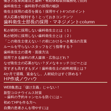
働き方改革関連法と歯科・有給休暇取得義務化で罰則
歯科衛生士・歯科助手の採用の秘訣
衛生士採用の成否を握る！採用サイト4つのポイント
求人応募が殺到する！とっておきコンテンツ
歯科衛生士部長の採用・マネジメントcolumn
私が絶対に採用しない歯科衛生士とは（１）
私が絶対に採用しない歯科衛生士とは（２）
「この衛生士使えない！の前にかけるべき魔法の言葉
ルールを守らないスタッフをどう指導する？
歯科衛生士の選考・面接方法
採用できる歯科の求人媒体・広告はどれ？
なぜ衛生士の応募がない？ダメなキャッチコピーとは
安すぎも高すぎもダメ！歯科衛生士の給料相場とは？
4か月で退職、返金なし。人材紹介はすぐ辞める？
HP作成ノウハウ
WEB集患は「儲け主義」じゃない！
新型コロナウイルス対策
～歯科の予約キャンセルを防ぐには～
初めてHPを作る方へ
自費の患者さんを増やすには