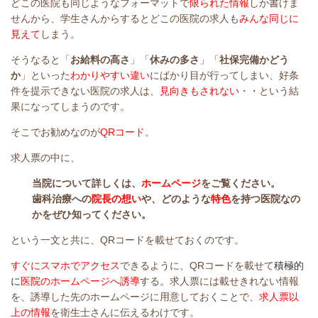
どこの医院も同じようなフォーマットで
限られた情報
しか書けま
せんから、学生さんからするとどこの医院の求人も
みんな同じに
見えて
しまう。
そうなると「
お給料の高さ
」「
休みの多さ
」「
社保完備かどう
か
」といった
わかりやすい違い
にばかり目が行ってしまい、好条
件を提示できない医院の求人は、
見向きもされない
・・という結
果になってしまうのです。
そこでお勧めなのが
QRコード
。
求人票の中に、
当院について詳しくは、
ホームページ
をご覧ください。
歯科治療への
院長の想い
や、どのような
特色
を持つ医院なの
かをぜひ知ってください。
という一文と共に、QRコードを載せておくのです。
すぐにスマホでアクセス
できるように、QRコードを載せて
積極的
に
医院のホームページへ誘導
する。求人票には載せきれない情報
を、誘導した先のホームページに用意しておくことで、
求人票以
上の情報
を衛生士さんに伝えるわけです。