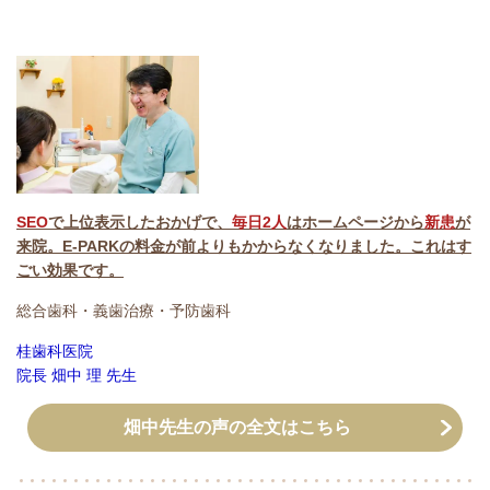
SEO
で上位表示したおかげで、
毎日2人
はホームページから
新患
が
来院。
E-PARKの料金が前よりもかからなくなりました。これはす
ごい効果です。
総合歯科・義歯治療・予防歯科
桂歯科医院
院長
畑中 理
先生
畑中先生の声の全文はこちら