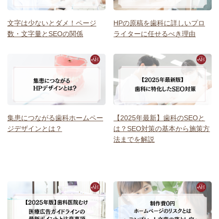
文字は少ないとダメ！ページ
HPの原稿を歯科に詳しいプロ
数・文字量とSEOの関係
ライターに任せるべき理由
集患につながる歯科ホームペー
【2025年最新】歯科のSEOと
ジデザインとは？
は？SEO対策の基本から施策方
法までを解説