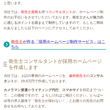
と思います。
当社では、
衛生士資格
を持つ
コンサルタント
が、ホームページ制
作のお手伝いをさせていただいております。
衛生士さんが魅力的
に
感じるポイントを踏まえて制作しています
ので、もしもご興味
がありましたら以下のページにアクセスしてみてください。
衛生士
が作る
「採用ホームページ制作サービス」
はこ
ちら
衛生士コンサルタントが採用ホームページ
を作成します
当社では、上記の事例のホームページを、
歯科衛生士
の
コンサル
タント
が、29.8万円で作成しております。
カメラマン派遣
や
ライティング代行
、
スマホサイト
対応までつい
て、この価格ですので、よろしければご検討ください。とらばー
ゆ等の求人媒体で「衛生士が採れない！」とお困りの先生のお問
合せをお待ちしております。