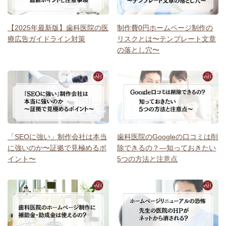
【2025年最新版】歯科医院の医
制作費0円ホームページ制作の
療広告ガイドライン対策
リスクとは〜テンプレート文章
の落とし穴〜
「SEOに強い」制作会社は本当
歯科医院のGoogleの口コミは削
に強いのか〜証拠で見極めるポ
除できるの？―知っておきたい
イント〜
5つの方法と注意点