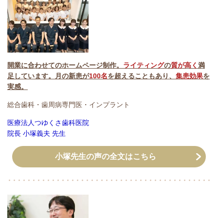
開業に合わせてのホームページ制作。
ライティング
の
質が高く
満
足しています。月の新患が
100名
を超えることもあり、
集患効果
を
実感。
総合歯科・歯周病専門医・インプラント
医療法人つゆくさ歯科医院
院長 小塚義夫 先生
小塚先生の声の全文はこちら