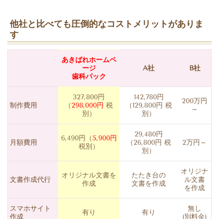
他社と比べても圧倒的なコストメリットがありま
す
あきばれホームペ
ージ
A社
B社
歯科パック
327,800円
142,780円
200万円
制作費用
（
298,000円
税
（129,800円 税
～
別）
別）
29,480円
6,490円（
5,900円
月額費用
（26,800円 税
2万円～
税別）
別）
オリジナ
オリジナル文書を
たたき台の
文書作成代行
ル文書
作成
文書を作成
を作成
スマホサイト
無し
有り
有り
作成
(別料金)