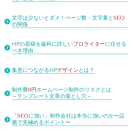
文字は少ないとダメ！
ページ数・文字量と
SEO
の関係
HPの原稿を歯科に詳しい
プロライター
に任せる
べき理由
集患につながるHP
デザイン
とは？
制作費
0円
ホームページ制作のリスクとは
～テンプレート文章の落とし穴～
「
SEO
に強い」制作会社は本当に強いのか〜証
拠で見極めるポイント〜