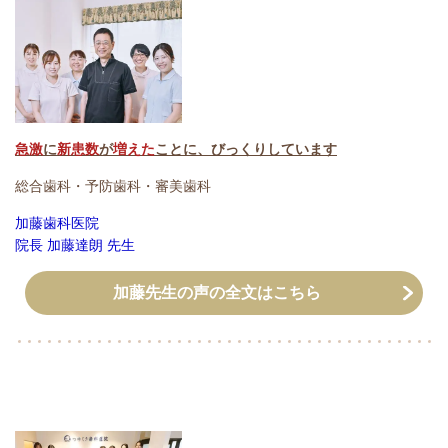
急激
に
新患数
が
増えた
ことに、びっくりしています
総合歯科・予防歯科・審美歯科
加藤歯科医院
院長 加藤達朗 先生
加藤先生の声の全文はこちら