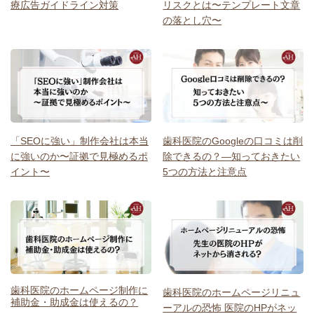
療広告ガイドライン対策
リスクとは〜テンプレート文章
の落とし穴〜
「SEOに強い」制作会社は本当
歯科医院のGoogleの口コミは削
に強いのか〜証拠で見極めるポ
除できるの？―知っておきたい
イント〜
5つの方法と注意点
歯科医院のホームページ制作に
歯科医院のホームページリニュ
補助金・助成金は使えるの？
ーアルの恐怖 医院のHPがネッ