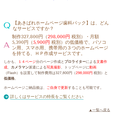
【あきばれホームページ歯科パック】は、どん
なサービスですか？
制作327,800円（
298,000円
税別）・月額
5,390円（
5,900円
税別）の低価格で、パソコ
ン用、スマホ用、携帯用の３つのホームページ
を持てる、ＨＰ作成サービスです。
しかも、
１４ページ
分のページ作成と
プロライター
による
文書作
成
、
カメラマン
派遣による
写真撮影
、トップページに
動画
（Flash）を設置して制作費用は327,800円（
298,000円
税別）と
低価格
。
ホームページご納品後は、
ご自身で更新
することも可能です。
詳しくはサービスの特長をご覧ください
▲一覧へ戻る