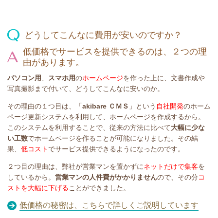
どうしてこんなに費用が安いのですか？
低価格でサービスを提供できるのは、２つの理
由があります。
パソコン用
、
スマホ用
の
ホームページ
を作った上に、文書作成や
写真撮影まで付いて、どうしてこんなに安いのか。
その理由の１つ目は、「
akibare ＣＭＳ
」という
自社開発
のホーム
ページ更新システムを利用して、ホームページを作成するから。
このシステムを利用することで、従来の方法に比べて
大幅に少な
い工数
でホームページを作ることが可能になりました。その結
果、
低コスト
でサービス提供できるようになったのです。
２つ目の理由は、弊社が営業マンを置かずに
ネットだけで集客
を
しているから。
営業マンの人件費がかかりません
ので、その分
コ
ストを大幅に下げる
ことができました。
低価格の秘密は、こちらで詳しくご説明しています