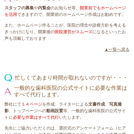
スタッフの募集
や
内覧会
のお知らせ等、
開業前でもホームページ
を活用
できますので、開業前のホームページ作成はお勧めです。
また、ホームページ作ることが、医院の理念や診療方針を考える
きっかけになり、開業後の
医院運営がスムーズ
になるといったお
声も頂戴しております
▲一覧へ戻る
忙しくてあまり時間が取れないのですが・・・
一般的な歯科医院の公式サイトに必要な作業は
すべて代行します。
弊社にて
１４ページ
を作成、ライターによる
文書作成
、
写真撮
影
、トップページへの
動画設置
等、一般的な歯科医院の公式サイ
トに
必要な作業はすべて代行
いたします。
先生にご協力いただくのは、選択式のアンケートフォーム（ヒア