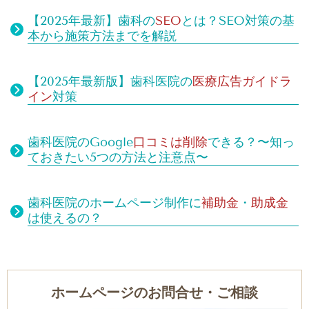
【2025年最新】歯科の
SEO
とは？SEO対策の基
本から施策方法までを解説
【2025年最新版】歯科医院の
医療広告ガイドラ
イン
対策
歯科医院のGoogle
口コミは
削除
できる？
〜知っ
ておきたい5つの方法と注意点〜
歯科医院のホームページ制作に
補助金
・
助成金
は使えるの？
ホームページのお問合せ・ご相談