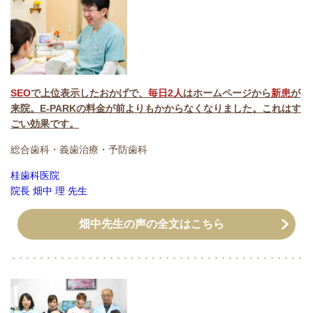
SEO
で上位表示したおかげで、
毎日2人
はホームページから
新患
が
来院。
E-PARKの料金が前よりもかからなくなりました。これはす
ごい効果です。
総合歯科・義歯治療・予防歯科
桂歯科医院
院長
畑中 理
先生
畑中先生の声の全文はこちら