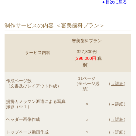
▲目次に戻る
制作サービスの内容 ＜審美歯科プラン＞
審美歯科プラン
327,800円
サービス内容
（
298,000円
税
別）
11ページ
作成ページ数
（全ページ必
（
→詳細
）
（文書及びレイアウト作成）
須）
提携カメラマン派遣による
写真
○
（
→詳細
）
撮影（※１）
ヘッダー画像作成
○
（
→詳細
）
トップページ動画
作成
○
（
→詳細
）