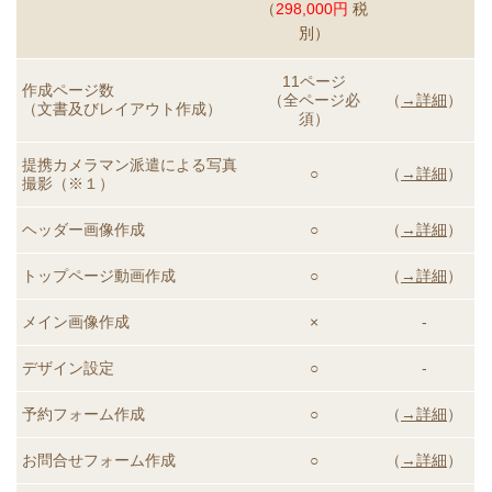
（
298,000円
税
別）
11ページ
作成ページ数
（全ページ必
（
→詳細
）
（文書及びレイアウト作成）
須）
提携カメラマン派遣による
写真
○
（
→詳細
）
撮影（※１）
ヘッダー画像作成
○
（
→詳細
）
トップページ動画
作成
○
（
→詳細
）
メイン画像作成
×
-
デザイン設定
○
-
予約フォーム作成
○
（
→詳細
）
お問合せフォーム作成
○
（
→詳細
）