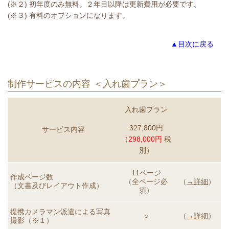
(※２) 初年度のみ無料。２年目以降は更新費用が必要です。
(※３) 有料のオプションになります。
▲目次に戻る
制作サービスの内容 ＜入れ歯プラン＞
入れ歯プラン
327,800円
サービス内容
（
298,000円
税
別）
11ページ
作成ページ数
（全ページ必
（
→詳細
）
（文書及びレイアウト作成）
須）
提携カメラマン派遣による
写真
○
（
→詳細
）
撮影（※１）