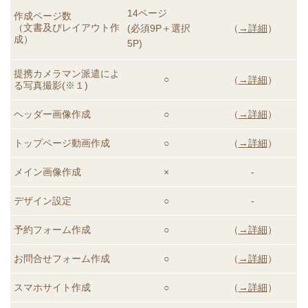
14ページ
作成ページ数
（文書及びレイアウト作
(必須9P＋選択
（
→詳細
）
成）
5P)
提携カメラマン派遣によ
○
（
→詳細
）
る
写真撮影(※１)
ヘッダー画像作成
○
（
→詳細
）
トップページ動画
作成
○
（
→詳細
）
メイン画像作成
×
-
デザイン設定
○
-
予約フォーム作成
○
（
→詳細
）
お問合せフォーム作成
○
（
→詳細
）
スマホサイト作成
○
（
→詳細
）