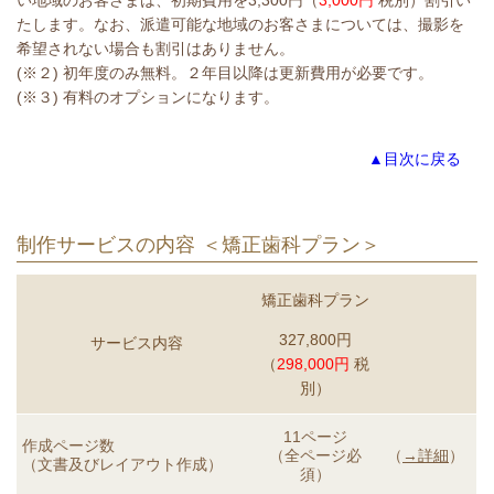
い地域のお客さまは、初期費用を3,300円（
3,000円
税別）割引い
たします。なお、派遣可能な地域のお客さまについては、撮影を
希望されない場合も割引はありません。
(※２) 初年度のみ無料。２年目以降は更新費用が必要です。
(※３) 有料のオプションになります。
▲目次に戻る
制作サービスの内容 ＜矯正歯科プラン＞
矯正歯科プラン
327,800円
サービス内容
（
298,000円
税
別）
11ページ
作成ページ数
（全ページ必
（
→詳細
）
（文書及びレイアウト作成）
須）