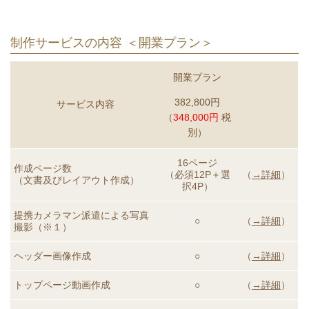
制作サービスの内容 ＜開業プラン＞
開業
プラン
382,800円
サービス内容
（
348,000円
税
別）
16ページ
作成ページ数
（必須12P＋選
（
→詳細
）
（文書及びレイアウト作成）
択4P）
提携カメラマン派遣による
写真
○
（
→詳細
）
撮影（※１）
ヘッダー画像作成
○
（
→詳細
）
トップページ動画
作成
○
（
→詳細
）