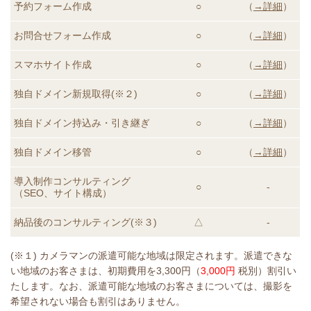
予約フォーム作成
○
（
→詳細
）
お問合せフォーム作成
○
（
→詳細
）
スマホサイト作成
○
（
→詳細
）
独自ドメイン新規取得(※２)
○
（
→詳細
）
独自ドメイン持込み・引き継ぎ
○
（
→詳細
）
独自ドメイン移管
○
（
→詳細
）
導入制作コンサルティング
○
-
（SEO、サイト構成）
納品後のコンサルティング
(※３)
△
-
(※１) カメラマンの派遣可能な地域は限定されます。派遣できな
い地域のお客さまは、初期費用を3,300円（
3,000円
税別）割引い
たします。なお、派遣可能な地域のお客さまについては、撮影を
希望されない場合も割引はありません。