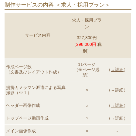
制作サービスの内容 ＜求人・採用プラン＞
求人・採用プラ
ン
サービス内容
327,800円
（
298,000円
税
別）
11ページ
作成ページ数
（全ページ必
（
→詳細
）
（文書及びレイアウト作成）
須）
提携カメラマン派遣による
写真
○
（
→詳細
）
撮影（※１）
ヘッダー画像作成
○
（
→詳細
）
トップページ動画
作成
○
（
→詳細
）
メイン画像作成
×
-