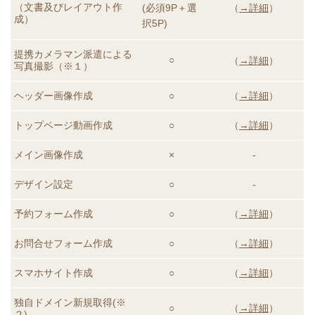
（文書及びレイアウト作
(必須9P＋選
（
→詳細
）
成）
択5P)
提携カメラマン派遣による
○
（
→詳細
）
写真撮影（※１）
ヘッダー画像作成
○
（
→詳細
）
トップページ動画
作成
○
（
→詳細
）
メイン画像作成
×
-
デザイン設定
○
-
予約フォーム作成
○
（
→詳細
）
お問合せフォーム作成
○
（
→詳細
）
スマホサイト作成
○
（
→詳細
）
独自ドメイン新規取得(※
○
（
→詳細
）
２)