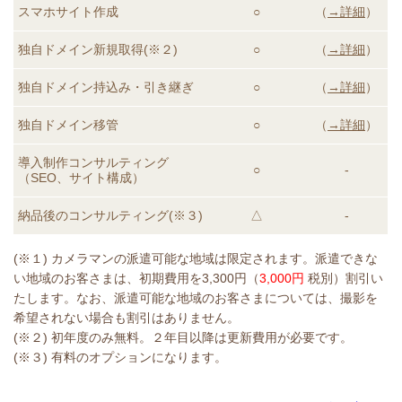
スマホサイト作成
○
（
→詳細
）
独自ドメイン新規取得(※２)
○
（
→詳細
）
独自ドメイン持込み・引き継ぎ
○
（
→詳細
）
独自ドメイン移管
○
（
→詳細
）
導入制作コンサルティング
○
-
（SEO、サイト構成）
納品後のコンサルティング
(※３)
△
-
(※１) カメラマンの派遣可能な地域は限定されます。派遣できな
い地域のお客さまは、初期費用を3,300円（
3,000円
税別）割引い
たします。なお、派遣可能な地域のお客さまについては、撮影を
希望されない場合も割引はありません。
(※２) 初年度のみ無料。２年目以降は更新費用が必要です。
(※３) 有料のオプションになります。