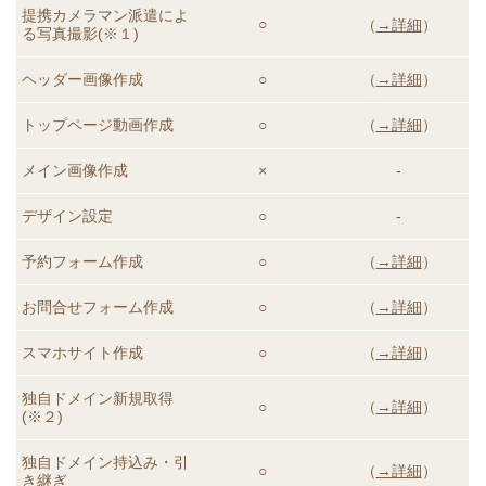
提携カメラマン派遣によ
○
（
→詳細
）
る
写真撮影(※１)
ヘッダー画像作成
○
（
→詳細
）
トップページ動画
作成
○
（
→詳細
）
メイン画像作成
×
-
デザイン設定
○
-
予約フォーム作成
○
（
→詳細
）
お問合せフォーム作成
○
（
→詳細
）
スマホサイト作成
○
（
→詳細
）
独自ドメイン新規取得
○
（
→詳細
）
(※２)
独自ドメイン持込み・引
○
（
→詳細
）
き継ぎ