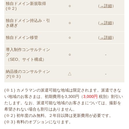
独自ドメイン新規取得
○
（
→詳細
）
(※２)
独自ドメイン持込み・引
○
（
→詳細
）
き継ぎ
独自ドメイン移管
○
（
→詳細
）
導入制作コンサルティン
グ
○
-
（SEO、サイト構成）
納品後のコンサルティン
△
-
グ
(※３)
(※１) カメラマンの派遣可能な地域は限定されます。派遣できな
い地域のお客さまは、初期費用を3,300円（
3,000円
税別）割引い
たします。なお、派遣可能な地域のお客さまについては、撮影を
希望されない場合も割引はありません。
(※２) 初年度のみ無料。２年目以降は更新費用が必要です。
(※３) 有料のオプションになります。