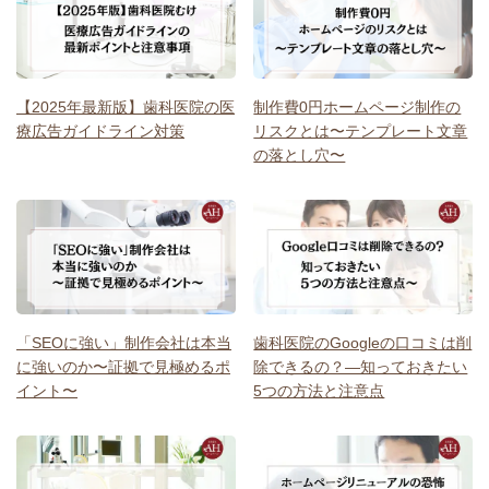
【2025年最新版】歯科医院の医
制作費0円ホームページ制作の
療広告ガイドライン対策
リスクとは〜テンプレート文章
の落とし穴〜
「SEOに強い」制作会社は本当
歯科医院のGoogleの口コミは削
に強いのか〜証拠で見極めるポ
除できるの？―知っておきたい
イント〜
5つの方法と注意点