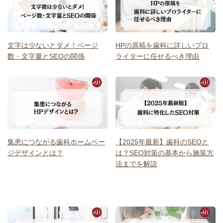
文字は少ないとダメ！ページ
HPの原稿を歯科に詳しいプロ
数・文字量とSEOの関係
ライターに任せるべき理由
集患につながる歯科ホームペー
【2025年最新】歯科のSEOと
ジデザインとは？
は？SEO対策の基本から施策方
法までを解説