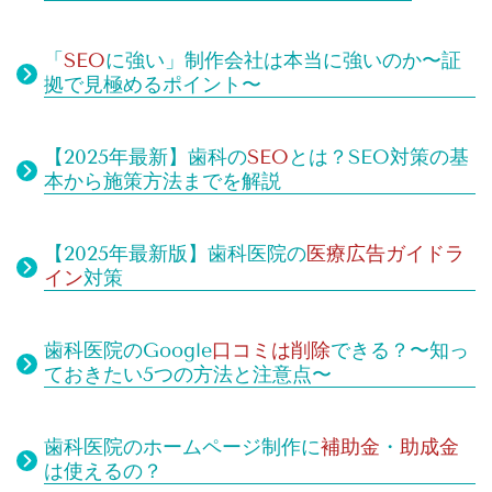
「
SEO
に強い」制作会社は本当に強いのか〜証
拠で見極めるポイント〜
【2025年最新】歯科の
SEO
とは？SEO対策の基
本から施策方法までを解説
【2025年最新版】歯科医院の
医療広告ガイドラ
イン
対策
歯科医院のGoogle
口コミは
削除
できる？
〜知っ
ておきたい5つの方法と注意点〜
歯科医院のホームページ制作に
補助金
・
助成金
は使えるの？