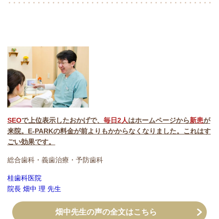
SEO
で上位表示したおかげで、
毎日2人
はホームページから
新患
が
来院。
E-PARKの料金が前よりもかからなくなりました。これはす
ごい効果です。
総合歯科・義歯治療・予防歯科
桂歯科医院
院長
畑中 理
先生
畑中先生の声の全文はこちら