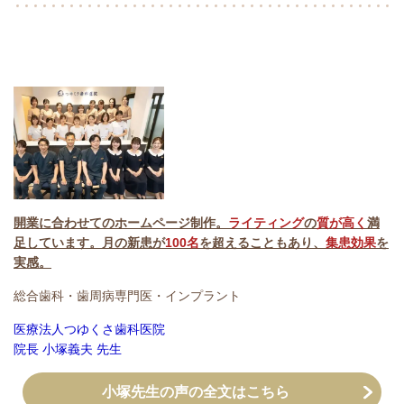
開業に合わせてのホームページ制作。
ライティング
の
質が高く
満
足しています。月の新患が
100名
を超えることもあり、
集患効果
を
実感。
総合歯科・歯周病専門医・インプラント
医療法人つゆくさ歯科医院
院長 小塚義夫 先生
小塚先生の声の全文はこちら