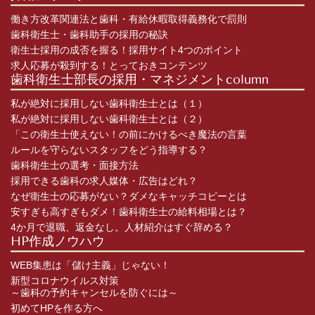
働き方改革関連法と歯科・有給休暇取得義務化で罰則
歯科衛生士・歯科助手の採用の秘訣
衛生士採用の成否を握る！採用サイト4つのポイント
求人応募が殺到する！とっておきコンテンツ
歯科衛生士部長の採用・マネジメントcolumn
私が絶対に採用しない歯科衛生士とは（１）
私が絶対に採用しない歯科衛生士とは（２）
「この衛生士使えない！の前にかけるべき魔法の言葉
ルールを守らないスタッフをどう指導する？
歯科衛生士の選考・面接方法
採用できる歯科の求人媒体・広告はどれ？
なぜ衛生士の応募がない？ダメなキャッチコピーとは
安すぎも高すぎもダメ！歯科衛生士の給料相場とは？
4か月で退職、返金なし。人材紹介はすぐ辞める？
HP作成ノウハウ
WEB集患は「儲け主義」じゃない！
新型コロナウイルス対策
～歯科の予約キャンセルを防ぐには～
初めてHPを作る方へ