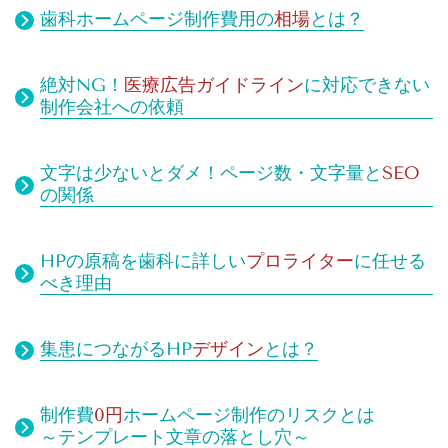
歯科ホームページ制作費用の
相場
とは？
絶対NG！
医療広告ガイドライン
に対応できない
制作会社への依頼
文字は少ないとダメ！
ページ数・文字量と
SEO
の関係
HPの原稿を歯科に詳しい
プロライター
に任せる
べき理由
集患につながるHP
デザイン
とは？
制作費
0円
ホームページ制作のリスクとは
～テンプレート文章の落とし穴～