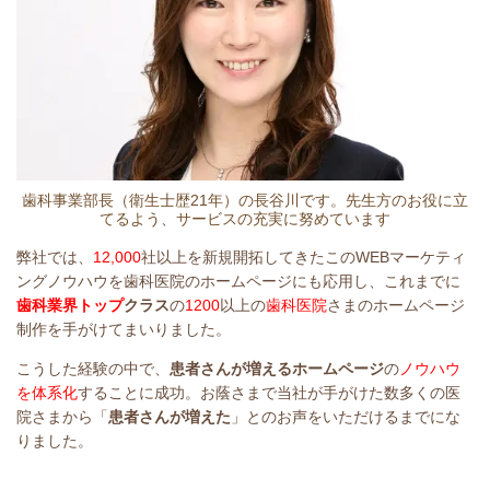
歯科事業部長（衛生士歴21年）の長谷川です。先生方のお役に立
てるよう、サービスの充実に努めています
弊社では、
12,000
社以上を新規開拓してきたこのWEBマーケティ
ングノウハウを歯科医院のホームページにも応用し、これまでに
歯科業界トップ
クラス
の
1200
以上の
歯科医院
さまのホームページ
制作を手がけてまいりました。
こうした経験の中で、
患者さんが増えるホームページ
の
ノウハウ
を体系化
することに成功。お蔭さまで当社が手がけた数多くの医
院さまから「
患者さんが増えた
」とのお声をいただけるまでにな
りました。