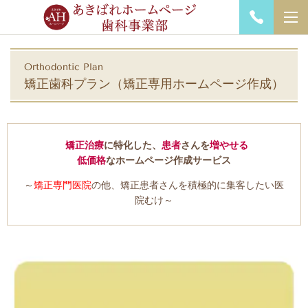
Orthodontic
Plan
矯正歯科プラン
（矯正専用ホームページ作成）
矯正治療
に特化した、
患者
さんを
増やせる
低価格
なホームページ作成サービス
～
矯正専門医院
の他、矯正患者さんを積極的に集客したい医
院むけ～