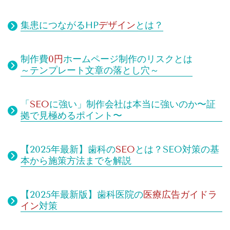
集患につながるHP
デザイン
とは？
制作費
0円
ホームページ制作のリスクとは
～テンプレート文章の落とし穴～
「
SEO
に強い」制作会社は本当に強いのか〜証
拠で見極めるポイント〜
【2025年最新】歯科の
SEO
とは？SEO対策の基
本から施策方法までを解説
【2025年最新版】歯科医院の
医療広告ガイドラ
イン
対策