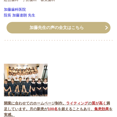
加藤歯科医院
院長 加藤達朗 先生
加藤先生の声の全文はこちら
開業に合わせてのホームページ制作。
ライティング
の
質が高く
満
足しています。月の新患が
100名
を超えることもあり、
集患効果
を
実感。