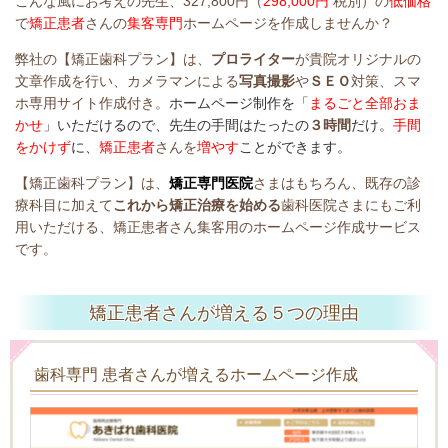
こんな風にお考えの先生、327,800円（
298,000円
税別）の
低価格
で
矯正患者
さんの
集客専門
ホームページを作成しませんか？
弊社の【矯正歯科プラン】は、
プロライター
が貴院オリジナルの
文章作成を行い、カメラマンによる
写真撮影
や
ＳＥＯ
対策、スマ
ホ専用サイト作成付き。
ホームページ制作を「
まるごと全部おま
かせ
」いただけるの
で、先生の手間はたったの
３時間
だけ。
手間
をかけず
に、
矯正患者
さんを
増やす
ことができます。
【矯正歯科プラン】は、
矯正専門医院
さまはもちろん、既存の診
療科目に加えて
これから矯正治療を始める
歯科医院さまにもご利
用いただける、矯正患者さん集客用のホームページ作成サービス
です。
矯正患者さんが増える
５
つの理由
歯科専門 患者さんが増えるホームページ作成