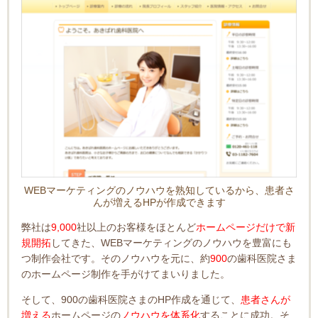
WEBマーケティングのノウハウを熟知しているから、患者さ
んが増えるHPが作成できます
弊社は
9,000
社以上のお客様をほとんど
ホームページだけで新
規開拓
してきた、WEBマーケティングのノウハウを豊富にも
つ制作会社です。そのノウハウを元に、約
900
の歯科医院さま
のホームページ制作を手がけてまいりました。
そして、900の歯科医院さまのHP作成を通じて、
患者さんが
増える
ホームページの
ノウハウを体系化
することに成功。そ