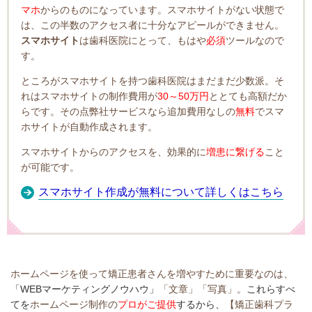
マホ
からのものになっています。スマホサイトがない状態で
は、この半数のアクセス者に十分なアピールができません。
スマホサイト
は歯科医院にとって、もはや
必須
ツールなので
す。
ところがスマホサイトを持つ歯科医院はまだまだ少数派。そ
れはスマホサイトの制作費用が
30～50万円
ととても高額だか
らです。その点弊社サービスなら追加費用なしの
無料
でスマ
ホサイトが自動作成されます。
スマホサイトからのアクセスを、効果的に
増患に繋げる
こと
が可能です。
スマホサイト作成が無料について詳しくはこちら
ホームページを使って矯正患者さんを増やすために重要なのは、
「WEBマーケティングノウハウ」
「文章」「写真」。
これらすべ
てを
ホームページ制作の
プロがご提供
するから、
【矯正歯科プラ