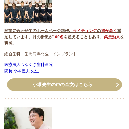
開業に合わせてのホームページ制作。
ライティング
の
質が高く
満
足しています。月の新患が
100名
を超えることもあり、
集患効果
を
実感。
総合歯科・歯周病専門医・インプラント
医療法人つゆくさ歯科医院
院長 小塚義夫 先生
小塚先生の声の全文はこちら