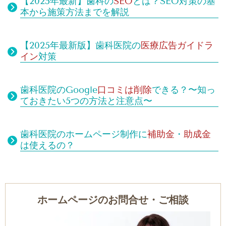
【2025年最新】歯科の
SEO
とは？SEO対策の基
本から施策方法までを解説
【2025年最新版】歯科医院の
医療広告ガイドラ
イン
対策
歯科医院のGoogle
口コミは
削除
できる？
〜知っ
ておきたい5つの方法と注意点〜
歯科医院のホームページ制作に
補助金
・
助成金
は使えるの？
ホームページのお問合せ・ご相談