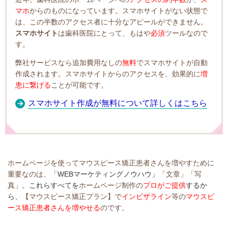
マホ
からのものになっています。スマホサイトがない状態で
は、この半数のアクセス者に十分なアピールができません。
スマホサイト
は歯科医院にとって、もはや
必須
ツールなので
す。
弊社サービスなら追加費用なしの
無料
でスマホサイトが自動
作成されます。スマホサイトからのアクセスを、効果的に
増
患に繋げる
ことが可能です。
スマホサイト作成が無料について詳しくはこちら
ホームページを使ってマウスピース矯正患者さんを増やすために
重要なのは、
「WEBマーケティングノウハウ」
「文章」「写
真」。
これらすべてを
ホームページ制作の
プロがご提供
するか
ら、
【マウスピース矯正プラン】で
インビザライン
等の
マウスピ
ース矯正患者さんを増やせる
のです。