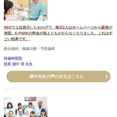
SEO
で上位表示したおかげで、
毎日2人
はホームページから
新患
が
来院。
E-PARKの料金が前よりもかからなくなりました。これはす
ごい効果です。
総合歯科・義歯治療・予防歯科
桂歯科医院
院長
畑中 理
先生
畑中先生の声の全文はこちら