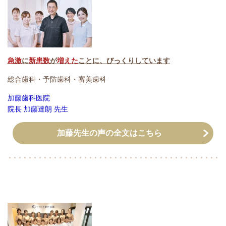
急激
に
新患数
が
増えた
ことに、びっくりしています
総合歯科・予防歯科・審美歯科
加藤歯科医院
院長 加藤達朗 先生
加藤先生の声の全文はこちら