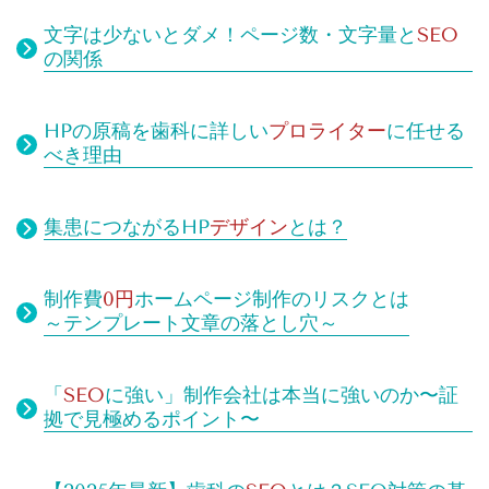
文字は少ないとダメ！
ページ数・文字量と
SEO
の関係
HPの原稿を歯科に詳しい
プロライター
に任せる
べき理由
集患につながるHP
デザイン
とは？
制作費
0円
ホームページ制作のリスクとは
～テンプレート文章の落とし穴～
「
SEO
に強い」制作会社は本当に強いのか〜証
拠で見極めるポイント〜