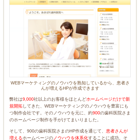
WEBマーケティングのノウハウを熟知しているから、患者さ
んが増えるHPが作成できます
弊社は
9,000
社以上のお客様をほとんど
ホームページだけで新
規開拓
してきた、WEBマーケティングのノウハウを豊富にも
つ制作会社です。そのノウハウを元に、約
900
の歯科医院さま
のホームページ制作を手がけてまいりました。
そして、900の歯科医院さまのHP作成を通じて、
患者さんが
増える
ホームページの
ノウハウを体系化
することに成功。そ