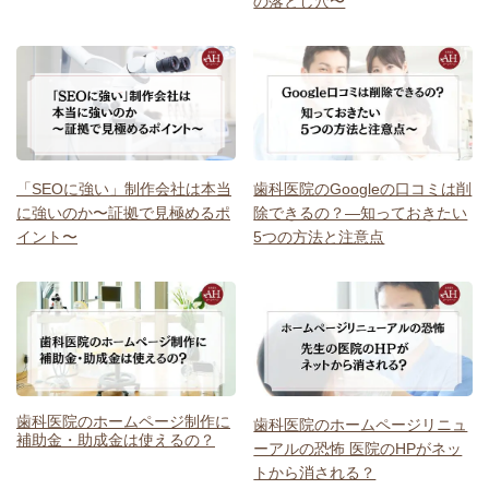
の落とし穴〜
「SEOに強い」制作会社は本当
歯科医院のGoogleの口コミは削
に強いのか〜証拠で見極めるポ
除できるの？―知っておきたい
イント〜
5つの方法と注意点
歯科医院のホームページ制作に
歯科医院のホームページリニュ
補助金・助成金は使えるの？
ーアルの恐怖 医院のHPがネッ
トから消される？