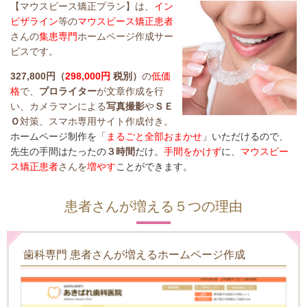
【マウスピース矯正プラン】は、
イン
ビザライン
等の
マウスピース矯正患者
さんの
集患専門
ホームページ作成サー
ビスです。
327,800円（
298,000円
税別）
の
低価
格
で、
プロライター
が文章作成を行
い、カメラマンによる
写真撮影
や
ＳＥ
Ｏ
対策、スマホ専用サイト作成付き。
ホームページ制作を「
まるごと全部おまかせ
」いただけるの
で、
先生の手間はたったの
３時間
だけ。
手間をかけず
に、
マウスピー
ス矯正患者
さんを
増やす
ことができます。
患者さんが増える５つの理由
歯科専門 患者さんが増えるホームページ作成