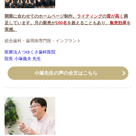
開業に合わせてのホームページ制作。
ライティング
の
質が高く
満
足しています。月の新患が
100名
を超えることもあり、
集患効果
を
実感。
総合歯科・歯周病専門医・インプラント
医療法人つゆくさ歯科医院
院長 小塚義夫 先生
小塚先生の声の全文はこちら