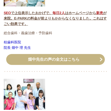
SEO
で上位表示したおかげで、
毎日2人
はホームページから
新患
が
来院。
E-PARKの料金が前よりもかからなくなりました。これはす
ごい効果です。
総合歯科・義歯治療・予防歯科
桂歯科医院
院長
畑中 理
先生
畑中先生の声の全文はこちら