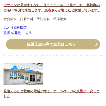
デザイン
が見やすくなり、リニューアルして良かった。高齢者の
方もHPを見て来院します。
患者さん
が
増えた
と実感しています。
総合歯科・口腔外科・予防歯科・義歯治療
みどり歯科医院
院長 佐藤勤一 先生
佐藤先生の声の全文はこちら
見違えるほど救急の電話が増え、ホームページの
反響が一変
しま
した