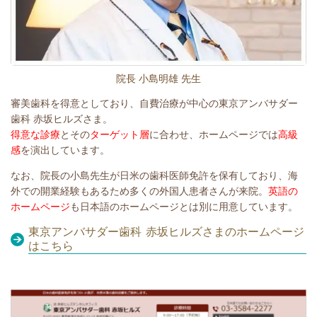
院長 小島明雄 先生
審美歯科を得意としており、自費治療が中心の東京アンバサダー
歯科 赤坂ヒルズさま。
得意な診療
とその
ターゲット層
に合わせ、ホームページでは
高級
感
を演出しています。
なお、院長の小島先生が日米の歯科医師免許を保有しており、海
外での開業経験もあるため多くの外国人患者さんが来院。
英語の
ホームページ
も日本語のホームページとは別に用意しています。
東京アンバサダー歯科 赤坂ヒルズさまのホームページ
はこちら