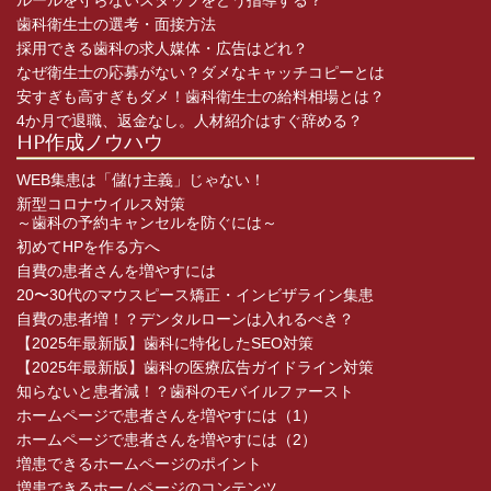
ルールを守らないスタッフをどう指導する？
歯科衛生士の選考・面接方法
採用できる歯科の求人媒体・広告はどれ？
なぜ衛生士の応募がない？ダメなキャッチコピーとは
安すぎも高すぎもダメ！歯科衛生士の給料相場とは？
4か月で退職、返金なし。人材紹介はすぐ辞める？
HP作成ノウハウ
WEB集患は「儲け主義」じゃない！
新型コロナウイルス対策
～歯科の予約キャンセルを防ぐには～
初めてHPを作る方へ
自費の患者さんを増やすには
20〜30代のマウスピース矯正・インビザライン集患
自費の患者増！？デンタルローンは入れるべき？
【2025年最新版】歯科に特化したSEO対策
【2025年最新版】歯科の医療広告ガイドライン対策
知らないと患者減！？歯科のモバイルファースト
ホームページで患者さんを増やすには（1）
ホームページで患者さんを増やすには（2）
増患できるホームページのポイント
増患できるホームページのコンテンツ