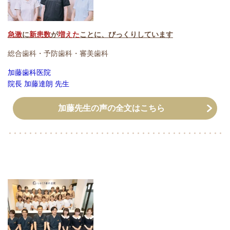
急激
に
新患数
が
増えた
ことに、びっくりしています
総合歯科・予防歯科・審美歯科
加藤歯科医院
院長 加藤達朗 先生
加藤先生の声の全文はこちら