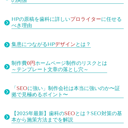
の関係
HPの原稿を歯科に詳しい
プロライター
に任せる
べき理由
集患につながるHP
デザイン
とは？
制作費
0円
ホームページ制作のリスクとは
～テンプレート文章の落とし穴～
「
SEO
に強い」制作会社は本当に強いのか〜証
拠で見極めるポイント〜
【2025年最新】歯科の
SEO
とは？SEO対策の基
本から施策方法までを解説