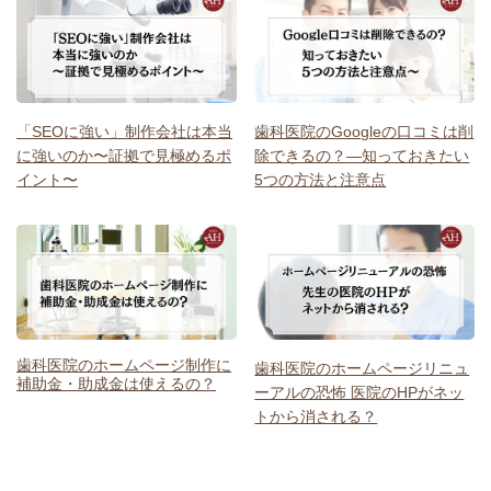
「SEOに強い」制作会社は本当
歯科医院のGoogleの口コミは削
に強いのか〜証拠で見極めるポ
除できるの？―知っておきたい
イント〜
5つの方法と注意点
歯科医院のホームページ制作に
歯科医院のホームページリニュ
補助金・助成金は使えるの？
ーアルの恐怖 医院のHPがネッ
トから消される？